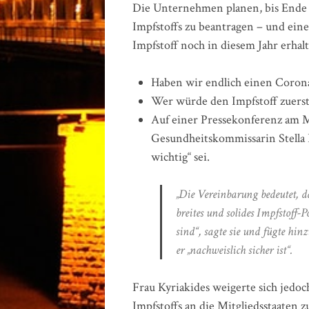
Die Unternehmen planen, bis Ende 
Impfstoffs zu beantragen – und ei
Impfstoff noch in diesem Jahr erhal
Haben wir endlich einen Corona
Wer würde den Impfstoff zuer
Auf einer Pressekonferenz am M
Gesundheitskommissarin Stella K
wichtig“ sei.
„Die Vereinbarung bedeutet, 
breites und solides Impfstoff
sind“, sagte sie und fügte hin
er „nachweislich sicher ist“.
Frau Kyriakides weigerte sich jedoc
Impfstoffs an die Mitgliedsstaaten 